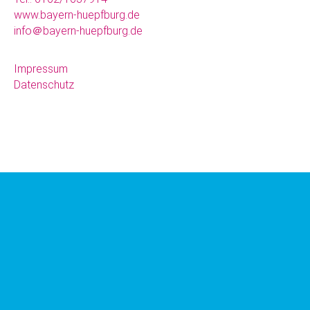
www.bayern-huepfburg.de
info＠bayern-huepfburg.de
Impressum
Datenschutz
Für aktuelle Infos
besucht uns auch
auf Facebook.
Oder