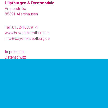
Hüpfburgen & Eventmodule
Amperstr. 5c
85391 Allershausen
Tel.:
0162/1637914
www.bayern-huepfburg.de
info＠bayern-huepfburg.de
Impressum
Datenschutz