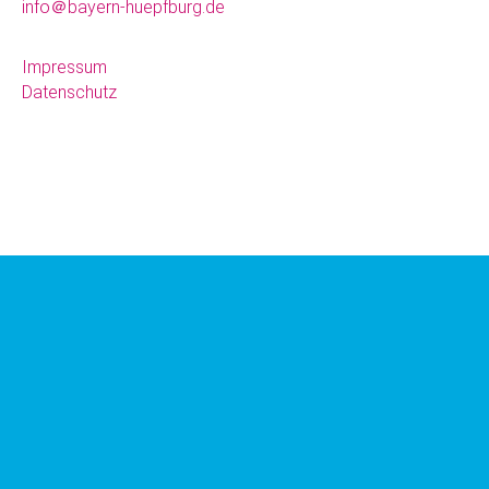
info＠bayern-huepfburg.de
Impressum
Datenschutz
Für aktuelle Infos
besucht uns auch
auf Facebook.
Oder
auf Instagram.